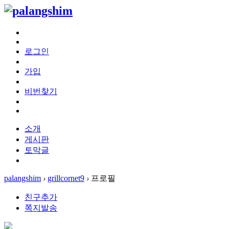
로그인
가입
비번찾기
소개
게시판
토막글
palangshim
›
grillcornet9
›
프로필
친구추가
쪽지발송