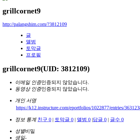
grillcornet9
http://palangshim.com/?3812109
글
앨범
토막글
프로필
grillcornet9
(UID: 3812109)
이메일 인증
인증되지 않았습니다.
동영상 인증
인증되지 않았습니다.
개인 서명
https://k12.instructure.com/eportfolios/1022877/entries/363123
정보 통계
친구 0
|
토막글 0
|
앨범 0
|
답글 0
|
글수 0
성별
비밀
생일
-