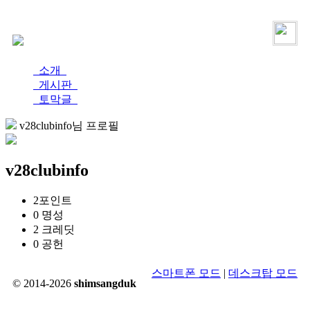
로그인
가입
소개
게시판
토막글
v28clubinfo님 프로필
v28clubinfo
2
포인트
0
명성
2
크레딧
0
공헌
스마트폰 모드
|
데스크탑 모드
© 2014-2026
shimsangduk