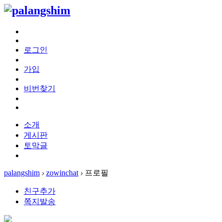
로그인
가입
비번찾기
소개
게시판
토막글
palangshim
›
zowinchat
›
프로필
친구추가
쪽지발송