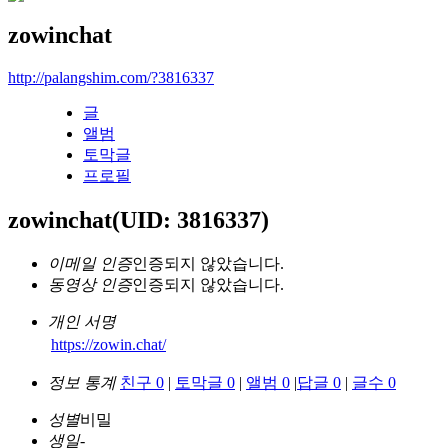
zowinchat
http://palangshim.com/?3816337
글
앨범
토막글
프로필
zowinchat
(UID: 3816337)
이메일 인증
인증되지 않았습니다.
동영상 인증
인증되지 않았습니다.
개인 서명
https://zowin.chat/
정보 통계
친구 0
|
토막글 0
|
앨범 0
|
답글 0
|
글수 0
성별
비밀
생일
-