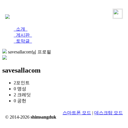
로그인
가입
소개
게시판
토막글
savesallacom님 프로필
savesallacom
2
포인트
0
명성
2
크레딧
0
공헌
스마트폰 모드
|
데스크탑 모드
© 2014-2026
shimsangduk