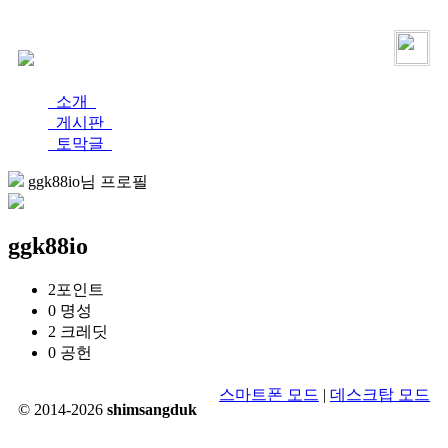
로그인
가입
소개
게시판
토막글
ggk88io님 프로필
ggk88io
2
포인트
0
명성
2
크레딧
0
공헌
스마트폰 모드
|
데스크탑 모드
© 2014-2026
shimsangduk