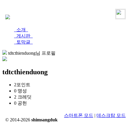
로그인
가입
소개
게시판
토막글
tdtcthienduong님 프로필
tdtcthienduong
2
포인트
0
명성
2
크레딧
0
공헌
스마트폰 모드
|
데스크탑 모드
© 2014-2026
shimsangduk