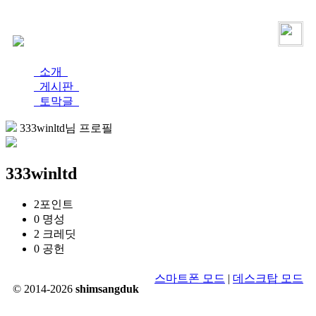
로그인
가입
소개
게시판
토막글
333winltd님 프로필
333winltd
2
포인트
0
명성
2
크레딧
0
공헌
스마트폰 모드
|
데스크탑 모드
© 2014-2026
shimsangduk