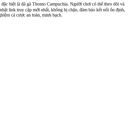
và đặc biệt là đá gà Thomo Campuchia. Người chơi có thể theo dõi và
ật link truy cập mới nhất, không bị chặn, đảm bảo kết nối ổn định,
ghiệm cá cược an toàn, minh bạch.