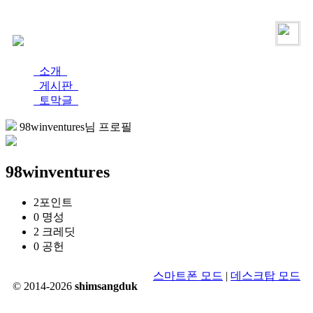
로그인
가입
소개
게시판
토막글
98winventures님 프로필
98winventures
2
포인트
0
명성
2
크레딧
0
공헌
스마트폰 모드
|
데스크탑 모드
© 2014-2026
shimsangduk