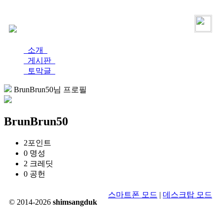
로그인
가입
소개
게시판
토막글
BrunBrun50님 프로필
BrunBrun50
2
포인트
0
명성
2
크레딧
0
공헌
스마트폰 모드
|
데스크탑 모드
© 2014-2026
shimsangduk