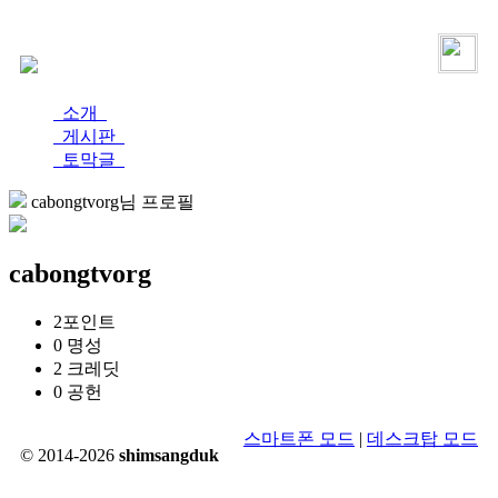
로그인
가입
소개
게시판
토막글
cabongtvorg님 프로필
cabongtvorg
2
포인트
0
명성
2
크레딧
0
공헌
스마트폰 모드
|
데스크탑 모드
© 2014-2026
shimsangduk