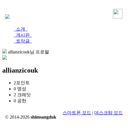
로그인
가입
소개
게시판
토막글
allianzicouk님 프로필
allianzicouk
2
포인트
0
명성
2
크레딧
0
공헌
스마트폰 모드
|
데스크탑 모드
© 2014-2026
shimsangduk