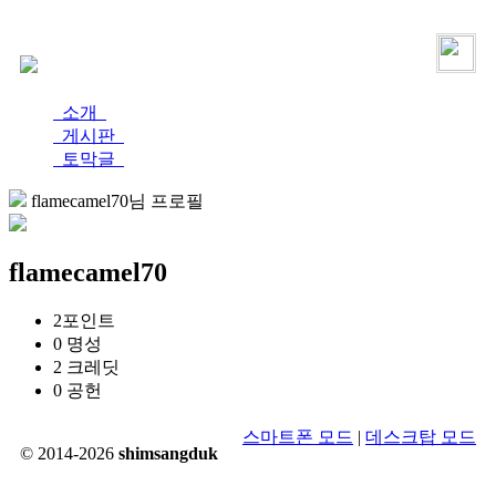
로그인
가입
소개
게시판
토막글
flamecamel70님 프로필
flamecamel70
2
포인트
0
명성
2
크레딧
0
공헌
스마트폰 모드
|
데스크탑 모드
© 2014-2026
shimsangduk