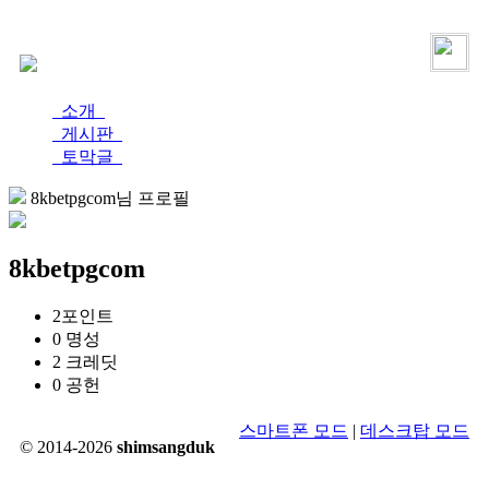
로그인
가입
소개
게시판
토막글
8kbetpgcom님 프로필
8kbetpgcom
2
포인트
0
명성
2
크레딧
0
공헌
스마트폰 모드
|
데스크탑 모드
© 2014-2026
shimsangduk