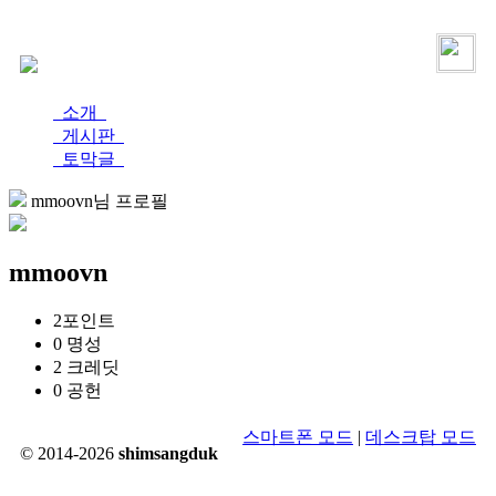
로그인
가입
소개
게시판
토막글
mmoovn님 프로필
mmoovn
2
포인트
0
명성
2
크레딧
0
공헌
스마트폰 모드
|
데스크탑 모드
© 2014-2026
shimsangduk