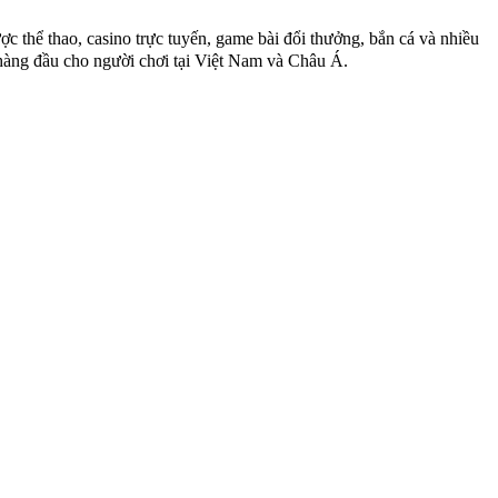
 thể thao, casino trực tuyến, game bài đổi thưởng, bắn cá và nhiều
n hàng đầu cho người chơi tại Việt Nam và Châu Á.