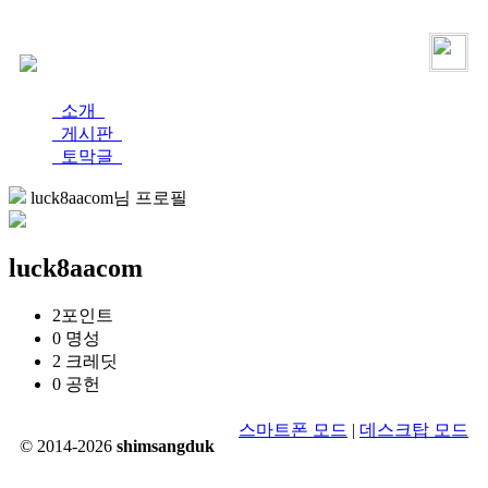
로그인
가입
소개
게시판
토막글
luck8aacom님 프로필
luck8aacom
2
포인트
0
명성
2
크레딧
0
공헌
스마트폰 모드
|
데스크탑 모드
© 2014-2026
shimsangduk