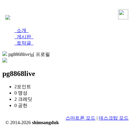
로그인
가입
소개
게시판
토막글
pg8868live님 프로필
pg8868live
2
포인트
0
명성
2
크레딧
0
공헌
스마트폰 모드
|
데스크탑 모드
© 2014-2026
shimsangduk