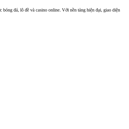
 bóng đá, lô đề và casino online. Với nền tảng hiện đại, giao diện