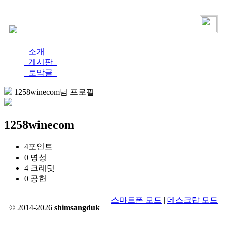
로그인
가입
소개
게시판
토막글
1258winecom님 프로필
1258winecom
4
포인트
0
명성
4
크레딧
0
공헌
스마트폰 모드
|
데스크탑 모드
© 2014-2026
shimsangduk