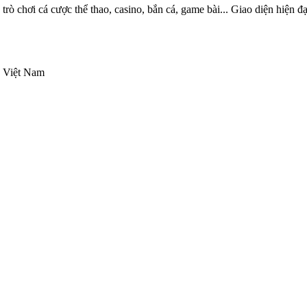
trò chơi cá cược thể thao, casino, bắn cá, game bài... Giao diện hiện đạ
, Việt Nam