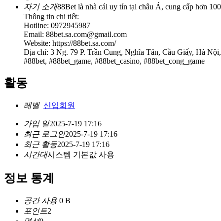
자기 소개
88Bet là nhà cái uy tín tại châu Á, cung cấp hơn 100 
Thông tin chi tiết:
Hotline: 0972945987
Email: 88bet.sa.com@gmail.com
Website: https://88bet.sa.com/
Địa chỉ: 3 Ng. 79 P. Trần Cung, Nghĩa Tân, Cầu Giấy, Hà Nội
#88bet, #88bet_game, #88bet_casino, #88bet_cong_game
활동
레벨
신입회원
가입 일
2025-7-19 17:16
최근 로그인
2025-7-19 17:16
최근 활동
2025-7-19 17:16
시간대
시스템 기본값 사용
정보 통계
공간 사용
0 B
포인트
2