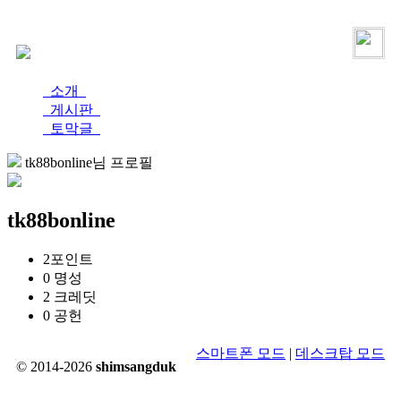
로그인
가입
소개
게시판
토막글
tk88bonline님 프로필
tk88bonline
2
포인트
0
명성
2
크레딧
0
공헌
스마트폰 모드
|
데스크탑 모드
© 2014-2026
shimsangduk