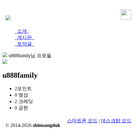
로그인
가입
소개
게시판
토막글
u888family님 프로필
u888family
2
포인트
0
명성
2
크레딧
0
공헌
스마트폰 모드
|
데스크탑 모드
© 2014-2026
shimsangduk