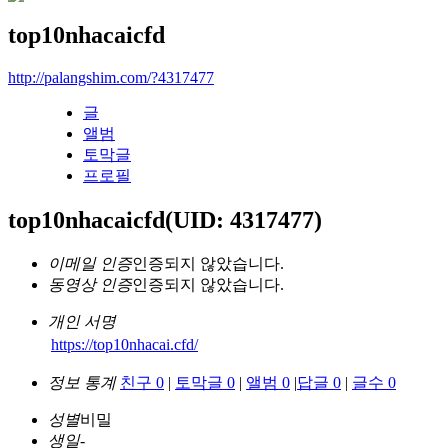
top10nhacaicfd
http://palangshim.com/?4317477
글
앨범
토막글
프로필
top10nhacaicfd
(UID: 4317477)
이메일 인증
인증되지 않았습니다.
동영상 인증
인증되지 않았습니다.
개인 서명
https://top10nhacai.cfd/
정보 통계
친구 0
|
토막글 0
|
앨범 0
|
답글 0
|
글수 0
성별
비밀
생일
-