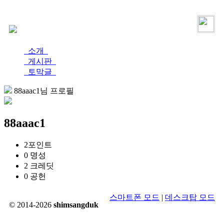
로그인
가입
소개
게시판
토막글
88aaac1님 프로필
88aaac1
2
포인트
0
명성
2
크레딧
0
공헌
스마트폰 모드
|
데스크탑 모드
© 2014-2026
shimsangduk