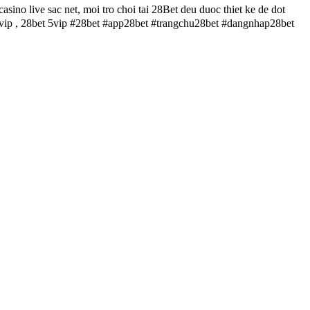
ino live sac net, moi tro choi tai 28Bet deu duoc thiet ke de dot
5.vip , 28bet 5vip #28bet #app28bet #trangchu28bet #dangnhap28bet