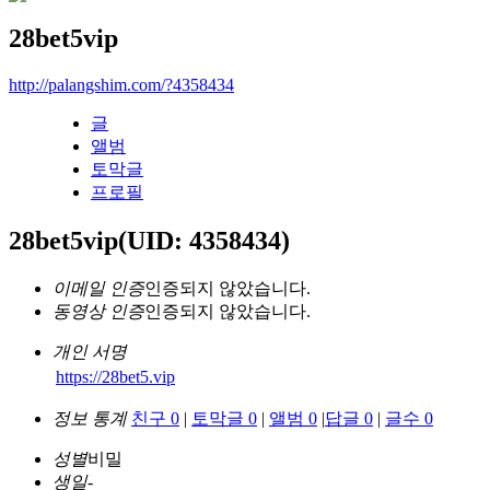
28bet5vip
http://palangshim.com/?4358434
글
앨범
토막글
프로필
28bet5vip
(UID: 4358434)
이메일 인증
인증되지 않았습니다.
동영상 인증
인증되지 않았습니다.
개인 서명
https://28bet5.vip
정보 통계
친구 0
|
토막글 0
|
앨범 0
|
답글 0
|
글수 0
성별
비밀
생일
-