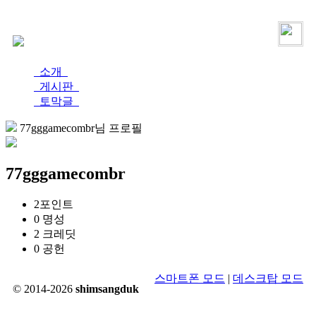
로그인
가입
소개
게시판
토막글
77gggamecombr님 프로필
77gggamecombr
2
포인트
0
명성
2
크레딧
0
공헌
스마트폰 모드
|
데스크탑 모드
© 2014-2026
shimsangduk