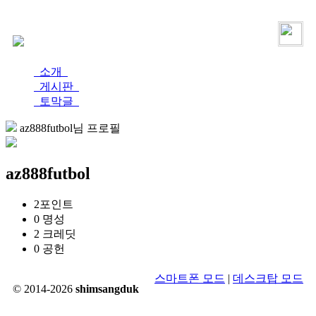
로그인
가입
소개
게시판
토막글
az888futbol님 프로필
az888futbol
2
포인트
0
명성
2
크레딧
0
공헌
스마트폰 모드
|
데스크탑 모드
© 2014-2026
shimsangduk