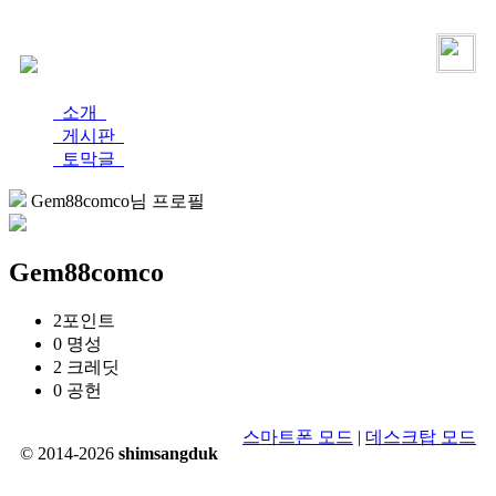
로그인
가입
소개
게시판
토막글
Gem88comco님 프로필
Gem88comco
2
포인트
0
명성
2
크레딧
0
공헌
스마트폰 모드
|
데스크탑 모드
© 2014-2026
shimsangduk