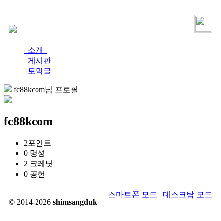
로그인
가입
소개
게시판
토막글
fc88kcom님 프로필
fc88kcom
2
포인트
0
명성
2
크레딧
0
공헌
스마트폰 모드
|
데스크탑 모드
© 2014-2026
shimsangduk