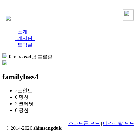
로그인
가입
소개
게시판
토막글
familyloss4님 프로필
familyloss4
2
포인트
0
명성
2
크레딧
0
공헌
스마트폰 모드
|
데스크탑 모드
© 2014-2026
shimsangduk