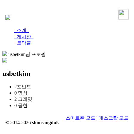
로그인
가입
소개
게시판
토막글
usbetkim님 프로필
usbetkim
2
포인트
0
명성
2
크레딧
0
공헌
스마트폰 모드
|
데스크탑 모드
© 2014-2026
shimsangduk