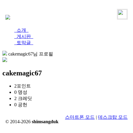
로그인
가입
소개
게시판
토막글
cakemagic67님 프로필
cakemagic67
2
포인트
0
명성
2
크레딧
0
공헌
스마트폰 모드
|
데스크탑 모드
© 2014-2026
shimsangduk