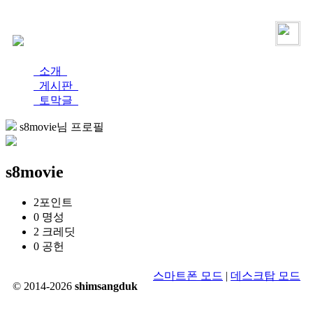
로그인
가입
소개
게시판
토막글
s8movie님 프로필
s8movie
2
포인트
0
명성
2
크레딧
0
공헌
스마트폰 모드
|
데스크탑 모드
© 2014-2026
shimsangduk