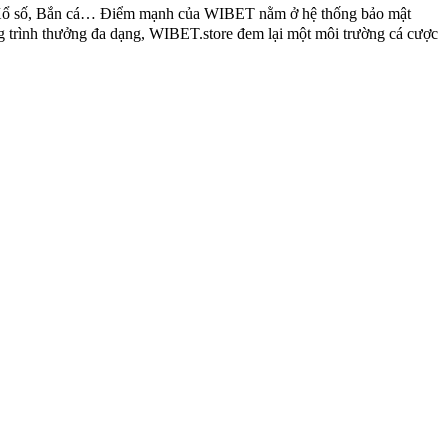
lots, Xổ số, Bắn cá… Điểm mạnh của WIBET nằm ở hệ thống bảo mật
ng trình thưởng đa dạng, WIBET.store đem lại một môi trường cá cược