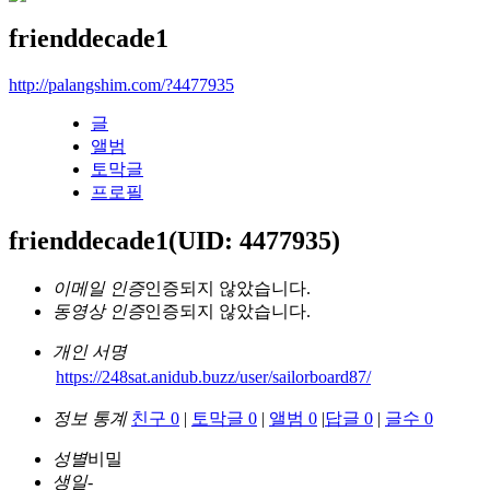
frienddecade1
http://palangshim.com/?4477935
글
앨범
토막글
프로필
frienddecade1
(UID: 4477935)
이메일 인증
인증되지 않았습니다.
동영상 인증
인증되지 않았습니다.
개인 서명
https://248sat.anidub.buzz/user/sailorboard87/
정보 통계
친구 0
|
토막글 0
|
앨범 0
|
답글 0
|
글수 0
성별
비밀
생일
-