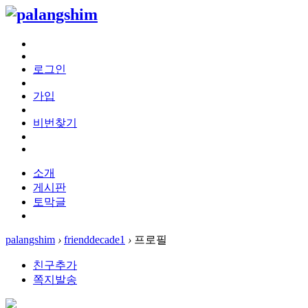
로그인
가입
비번찾기
소개
게시판
토막글
palangshim
›
frienddecade1
›
프로필
친구추가
쪽지발송