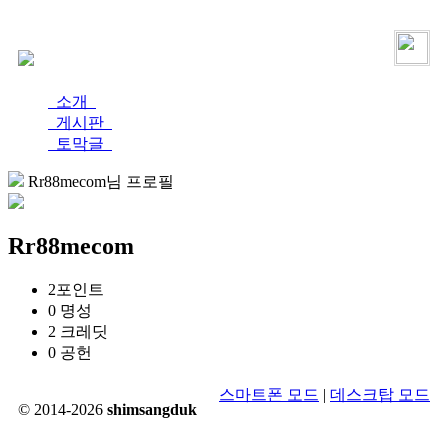
로그인
가입
소개
게시판
토막글
Rr88mecom님 프로필
Rr88mecom
2
포인트
0
명성
2
크레딧
0
공헌
스마트폰 모드
|
데스크탑 모드
© 2014-2026
shimsangduk