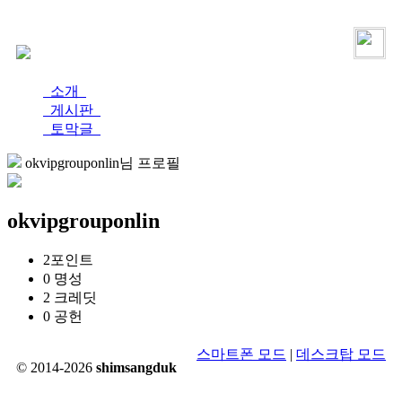
로그인
가입
소개
게시판
토막글
okvipgrouponlin님 프로필
okvipgrouponlin
2
포인트
0
명성
2
크레딧
0
공헌
스마트폰 모드
|
데스크탑 모드
© 2014-2026
shimsangduk