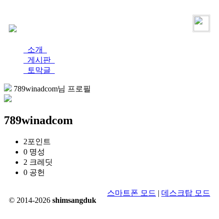
로그인
가입
소개
게시판
토막글
789winadcom님 프로필
789winadcom
2
포인트
0
명성
2
크레딧
0
공헌
스마트폰 모드
|
데스크탑 모드
© 2014-2026
shimsangduk