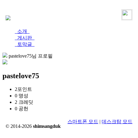
로그인
가입
소개
게시판
토막글
pastelove75님 프로필
pastelove75
2
포인트
0
명성
2
크레딧
0
공헌
스마트폰 모드
|
데스크탑 모드
© 2014-2026
shimsangduk