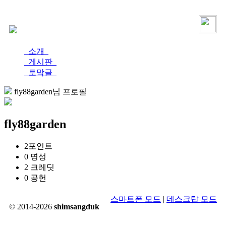
로그인
가입
소개
게시판
토막글
fly88garden님 프로필
fly88garden
2
포인트
0
명성
2
크레딧
0
공헌
스마트폰 모드
|
데스크탑 모드
© 2014-2026
shimsangduk