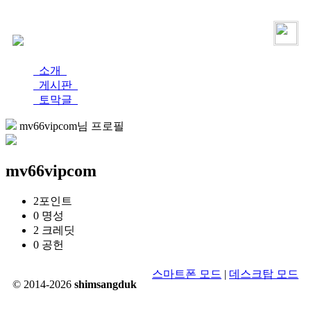
로그인
가입
소개
게시판
토막글
mv66vipcom님 프로필
mv66vipcom
2
포인트
0
명성
2
크레딧
0
공헌
스마트폰 모드
|
데스크탑 모드
© 2014-2026
shimsangduk