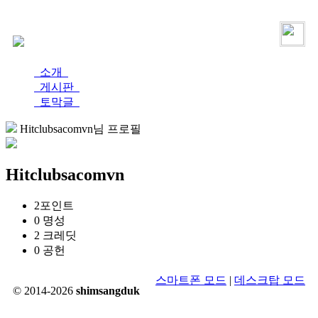
로그인
가입
소개
게시판
토막글
Hitclubsacomvn님 프로필
Hitclubsacomvn
2
포인트
0
명성
2
크레딧
0
공헌
스마트폰 모드
|
데스크탑 모드
© 2014-2026
shimsangduk