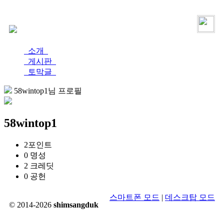
로그인
가입
소개
게시판
토막글
58wintop1님 프로필
58wintop1
2
포인트
0
명성
2
크레딧
0
공헌
스마트폰 모드
|
데스크탑 모드
© 2014-2026
shimsangduk