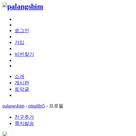
로그인
가입
비번찾기
소개
게시판
토막글
palangshim
›
pinalibi5
›
프로필
친구추가
쪽지발송