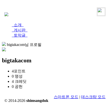
로그인
가입
소개
게시판
토막글
bigtakacom님 프로필
bigtakacom
4
포인트
0
명성
4
크레딧
0
공헌
스마트폰 모드
|
데스크탑 모드
© 2014-2026
shimsangduk