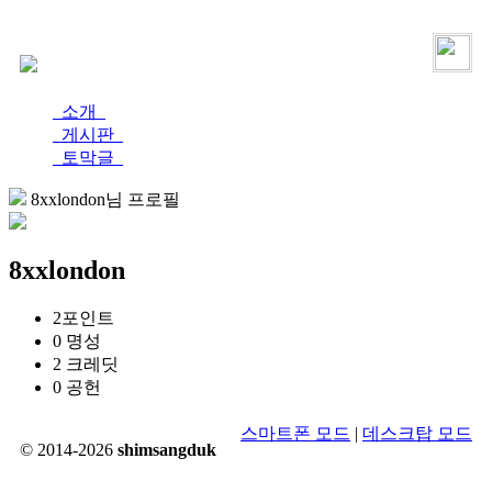
로그인
가입
소개
게시판
토막글
8xxlondon님 프로필
8xxlondon
2
포인트
0
명성
2
크레딧
0
공헌
스마트폰 모드
|
데스크탑 모드
© 2014-2026
shimsangduk