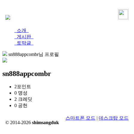
로그인
가입
소개
게시판
토막글
sn888appcombr님 프로필
sn888appcombr
2
포인트
0
명성
2
크레딧
0
공헌
스마트폰 모드
|
데스크탑 모드
© 2014-2026
shimsangduk