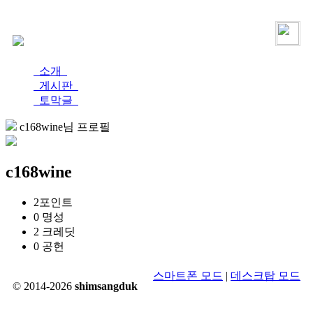
로그인
가입
소개
게시판
토막글
c168wine님 프로필
c168wine
2
포인트
0
명성
2
크레딧
0
공헌
스마트폰 모드
|
데스크탑 모드
© 2014-2026
shimsangduk