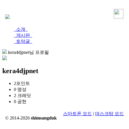
로그인
가입
소개
게시판
토막글
kera4djpnet님 프로필
kera4djpnet
2
포인트
0
명성
2
크레딧
0
공헌
스마트폰 모드
|
데스크탑 모드
© 2014-2026
shimsangduk